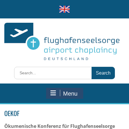
Skip
to
test
content
Search
for:
Menu
OEKOF
Ökumenische Konferenz für Flughafenseelsorge